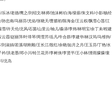
/乐冰/老德/鹰之/刘绍文/林师/池沫树/白海/柴薪/朱文科/小影/杨经
/孙忠南/马丽芬/尤佑/张晓天/曹腊初/陈海金/王云权/飘雪心莲/江
瑞雪/许天伦/北风/石茵/山里云/袖儿/淼漭/李炜/林明宝/余丁未/程建
应云霞/赵丽萍/叶璋琴/周雪芹/岳凡/牛合群/李建华/林汉筠/马维驹/
/刘淑娟/若溪/胡刚毅/王长江/殷红/余晓/如月之月/王玉芬/丁艳/水
子衿/洪老墨/邓小川/铃兰花开/李树侠/李贤平/王小林/湮雨朦朦/童
川/北岛