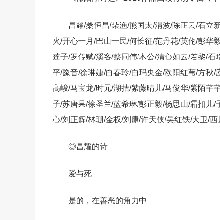
昌耀/桑恒昌/朵渔/熊国太/渭波/陈正云/石立新
火/开心十月/巴山一民/何长征/范丹花/英伦/彭华毅
莲子/罗传赋/溪客/蔡同伟/木公/清心如云/若黎/石
平/豫音/徐琳婕/白春玲/白玛央金/欧阳红苇/方秋/
高峻/马宝龙/时元/湖拮/紫藤晴儿/马俊华/紫陌芊芊
子/苏唐果/徐圣兰/蓝希琳/彭正毅/杨思山/霜扣儿/
心/刘正辉/林珊/金权/刘康/许天侠/吴红铁/大卫/西
◎昌耀的诗
爱与死
是的，在善恶的角力中