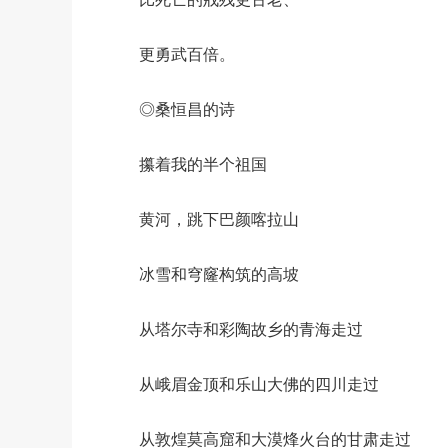
更勇武百倍。
◎桑恒昌的诗
攥着我的半个祖国
黄河，跳下巴颜喀拉山
冰雪和穹窿构筑的高坡
从塔尔寺和彩陶故乡的青海走过
从峨眉金顶和乐山大佛的四川走过
从敦煌莫高窟和大漠烽火台的甘肃走过