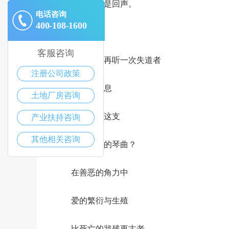
触痛了的是回声。
电话咨询
400-108-1600
然而，
客服咨询
只是为了再听一次失道者
注册公司政策
败北的消息
土地厂房咨询
我才拨弄这支
产业扶持咨询
其他相关咨询
命题古老的琴曲？
在善恶的角力中
爱的繁衍与生殖
比死亡的戕残更古老、