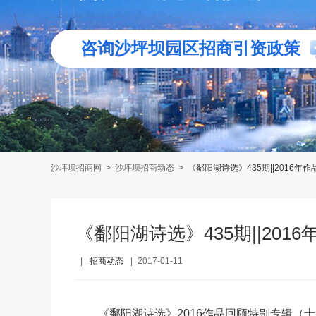
咨询沙坪坝园区招商引资政策
沙坪坝招商网
>
沙坪坝招商动态
>
《鄱阳湖诗选》435期||2016
《鄱阳湖诗选》435期||20
|
招商动态
|
2017-01-11
《鄱阳湖诗选》2016作品回顾特别专辑（