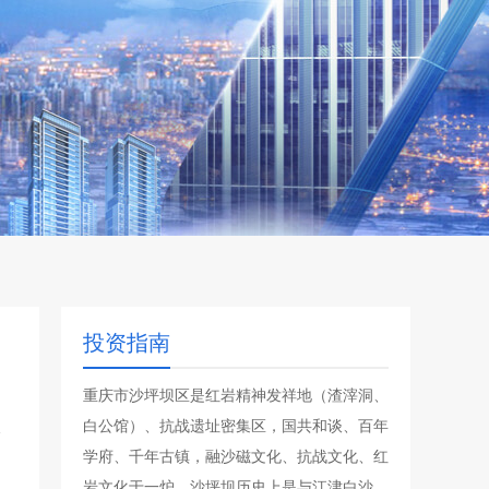
投资指南
重庆市沙坪坝区是红岩精神发祥地（渣滓洞、
白公馆）、抗战遗址密集区，国共和谈、百年
学府、千年古镇，融沙磁文化、抗战文化、红
岩文化于一炉。沙坪坝历史上是与江津白沙