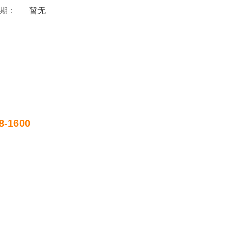
 期：
暂无
8-1600