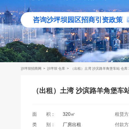
咨询沙坪坝园区招商引资政策
沙坪坝招商网
>
沙坪坝 仓库
>
（出租）土湾 沙滨路羊角堡车站 仓库 
（出租）土湾 沙滨路羊角堡车站 
面 积：
320㎡
租赁
类 别：
厂房出租
付款